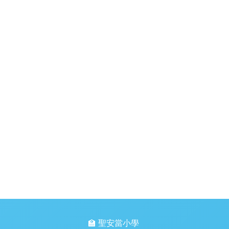
🏫 聖安當小學