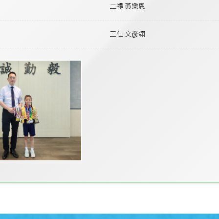
二禮 黃樂恩
三仁 文彦翎