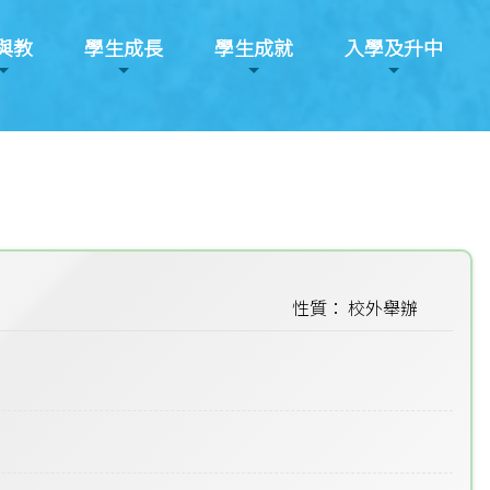
與教
學生成長
學生成就
入學及升中
性質： 校外舉辦