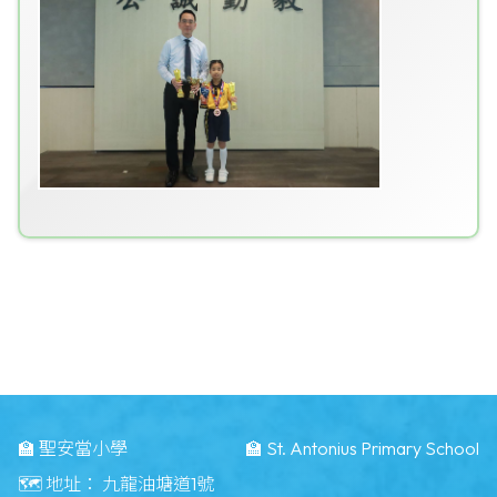
🏫 聖安當小學
🏫 St. Antonius Primary School
🗺️ 地址：
九龍油塘道1號