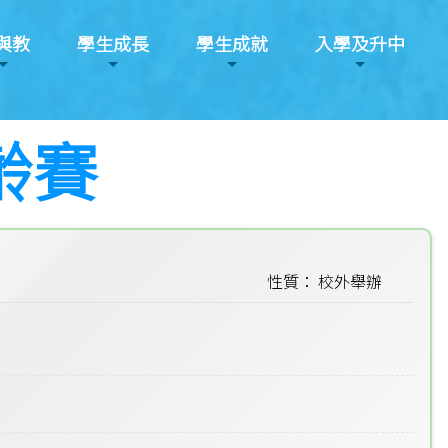
與教
學生成長
學生成就
入學及升中
齡賽
性質： 校外舉辦