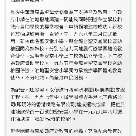
后廟道金龍台。
其後中華無原罪聖母女修會為了支持普及教育，向政
府申請在油塘撥地興建一間能夠同時開辦私立學校和
政府資助學校的標準校舍。申請撥地建校成功，新校
位於油塘欣榮街一百號，在一九六八年三月正式啟
用，新校命名聖安當小學，與金龍台聖安當學校暨幼
稚園同為姊妹校，分別在港九兩地履行辦學團體的教
育使命。油塘聖安當小學上午校為私立學校，下午校
為政府資助學校。一九八五年金龍台聖安當學校暨幼
稚園停辦，油塘聖安當小學獨力承擔辦學團體的教育
使命，不分地域，為全港市民服務。
為配合地區發展，以便進行將軍澳地鐵(現稱港鐵)支線
工程，在一九九七年中，辦學團體與香港地下鐵路公
司(即現時的香港鐵路有限公司)達成遷校協議，把位於
油塘欣榮街一百號的聖安當小學在一九九九年八月遷
往油塘道一號(即現時的校址)。
辦學團體有感於政府對教育的承擔，又為配合教育改