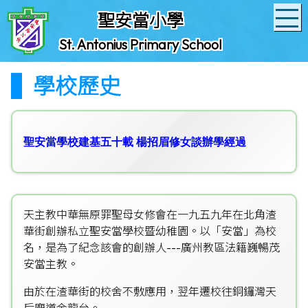
聖安當小學
St. Antonius Primary School
學校歷史
聖安當學校建基五十載 楊招眉修女談辦學經過
天主教中華無原罪聖母女修會在一九五九年在北角渣
華街創辦私立聖安當學校暨幼稚園。以「安當」為校
名，是為了紀念該會的創辦人---廣州教區法籍巍暢茂
安當主教。
由於在渣華街的校舍不敷應用，翌年遷校往銅鑼灣天