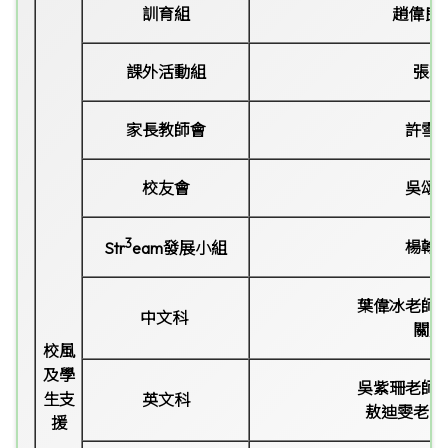
訓育組
趙偉良主
課外活動組
張玲
家長教師會
許雪
校友會
吳頌
3
楊翰
Str
eam
發展小組
葉偉冰老師
中文科
關嘉
校風
及學
吳紫珊老師
生支
英文科
敖迪雯
老師
援