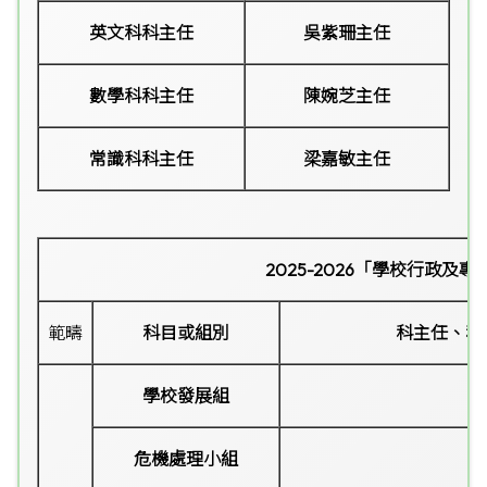
英文科科主任
吳紫珊主任
數學科科主任
陳婉芝主任
常識科科主任
梁嘉敏主任
2025-2026
「學校行政及專
範疇
科目或組別
科主任、科
學校發展組
危機處理小組