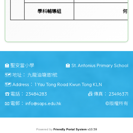
學科輔導組
何仲
🏫 聖安當小學
🏫 St. Antonius Primary School
🗺️ 地址：
九龍油塘道1號
🗺️ Address：
1 Yau Tong Road Kwun Tong KLN
☎️ 電話：
23484283
📠 傳真：
23496371
📧 電郵：
info@saps.edu.hk
©版權所有
Powered by
Friendly Portal System
v
10.59