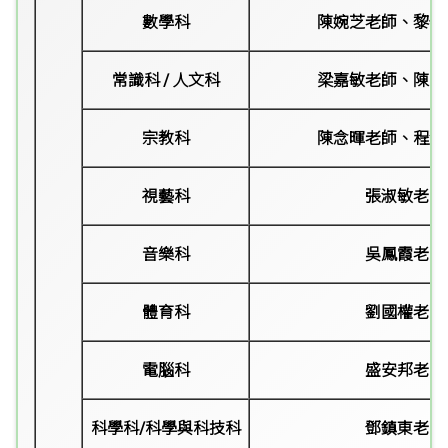
數學科
陳婉芝老師、黎佩
常識科 / 人文科
梁嘉敏老師、陳雨
宗教科
陳念暉老師、程潔
視藝科
張淑敏老師
音樂科
吳鳳霞老師
體育科
劉國權老師
電腦科
盛安邦
老師
科學科/科學與科技科
鄧鎮東老師