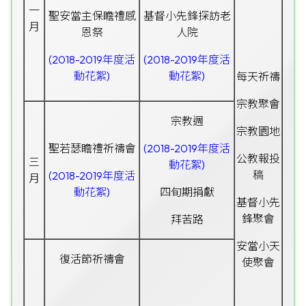
一
聖安當主保瞻禮感
基督小先鋒探訪老
月
恩祭
人院
(2018-2019年度活
(2018-2019年度活
動花絮)
動花絮)
每天祈禱
宗教聚會
宗教週
宗教園地
聖若瑟瞻禮
祈禱會
(2018-2019年度活
公教報投
三
動花絮)
稿
(2018-2019年度活
月
動花絮)
四旬期捐獻
基督小先
鋒聚會
拜苦路
安當小天
復活節
祈禱會
使聚會