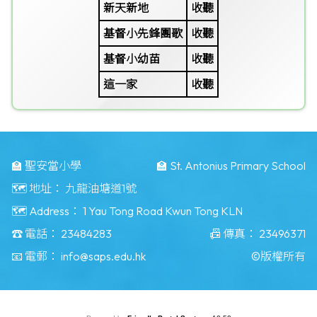
新天新地
收聽
基督小先鋒團歌
收聽
基督小幼苗
收聽
這一家
收聽
🏫 聖安當小學
🏫 St. Antonius Primary School
🗺️ 地址：
九龍油塘道1號
🗺️ Address：
1 Yau Tong Road Kwun Tong KLN
☎️ 電話：
23484283
📠 傳真：
23496371
📧 電郵：
info@saps.edu.hk
©版權所有