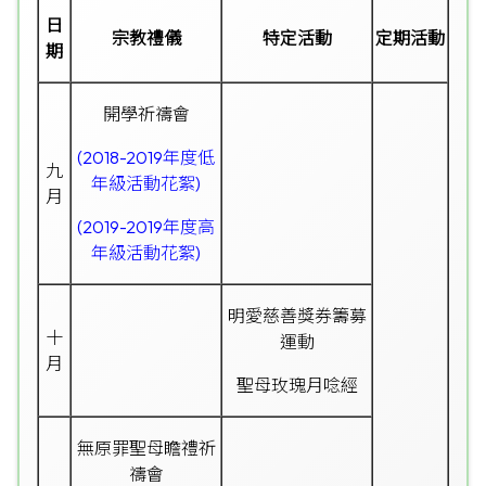
日
宗教禮儀
特定活動
定期活動
期
開學祈禱會
(2018-2019年度低
九
年級活動花絮)
月
(2019-2019年度高
年級活動花絮)
明愛慈善獎券籌募
十
運動
月
聖母玫瑰月唸經
無原罪聖母瞻禮
祈
禱會