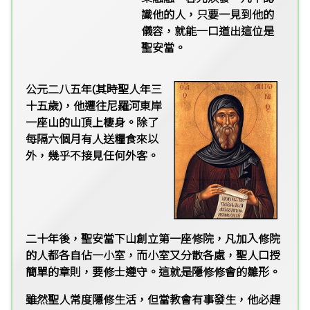
識他的人，只要一見到他的
儀容，就能一口道出這位是
聖安當。
公元二八五年(其時聖人年三
十五歲)，他遷往尼羅河東岸
一座山的山頂上棲身。除了
每隔六個月有人送糧食來以
外，幾乎不接見任何外客。
二十年後，聖安當下山創立第一座修院，凡加入修院
的人都各自佔一小室，而小室又分散各處，聖人口授
簡單的章則，要修士遵守。這就是隱修修會的雛形。
雖然聖人常度隱修生活，但當教會有事發生，他必趕