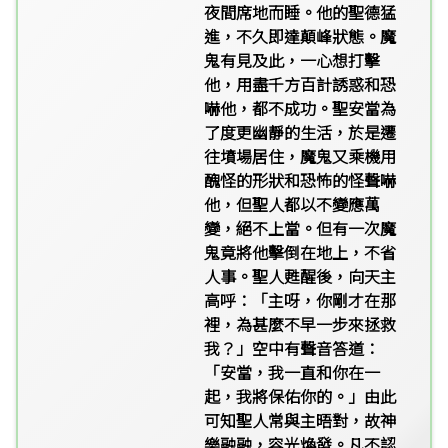
夜間席地而睡。他的聖德猛
進，不久即達顛峰狀態。魔
鬼有見及此，一心想打擊
他，用盡千方百計誘惑和恐
嚇他，都不成功。聖安當為
了度更幽靜的生活，於是遷
往墳場居住，魔鬼又乘機用
醜怪的形狀和恐怖的怪聲嚇
他，但聖人都以不變應萬
變，絕不上當。但有一次魔
鬼竟將他擊倒在地上，不省
人事。聖人甦醒後，向天主
高呼：「主呀，你剛才在那
裡，為甚麼不早一步來拯救
我？」空中有聲音答道：
「安當，我一直和你在一
起，我將保佑你的。」由此
可知聖人常與主晤對，故神
樂融融，容光煥發。凡不認