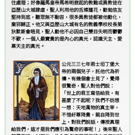
往處理；好像羅馬皇帝馬希明掀起的教難或異教徒在
亞歷山大城肆虐，聖人利用他的舌燦蓮花，勸勉信友
堅持到底，聽眾無不動容，很多異教徒都被他勸化，
棄邪歸正。他又與亞歷山大城有名的教義學校校長第
狄默斯會晤見，聖人勸他不必因自己雙目失明而鬱鬱
不歡，一個人最寶貴的是內心的真光，認識天主、愛
慕天主的真光。
公元三三七年君士坦丁堡大
帝的兩個兒子，託他代為祈
禱。有幾個會士見了，覺得
很驚奇，聖人對他們說：
「世上的君王寫信給我，有
甚麼了不起呢？我們不妨想
一想：天地萬物的真主宰，
不惜紆尊降貴，親自降到世
上，對我們說話，傳授真理
給我們，這才是我們應引為驚奇的事呢！」後來聖人