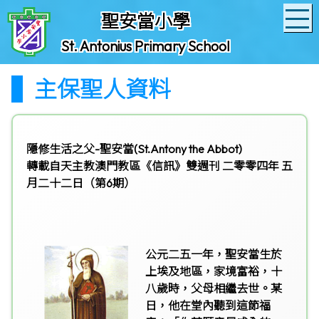
聖安當小學
St. Antonius Primary School
主保聖人資料
隱修生活之父-聖安當(St.Antony the Abbot)
轉載自天主教澳門教區《信訊》雙週刊 二零零四年 五
月二十二日（第6期）
公元二五一年，聖安當生於
上埃及地區，家境富裕，十
八歲時，父母相繼去世。某
日，他在堂內聽到這節福