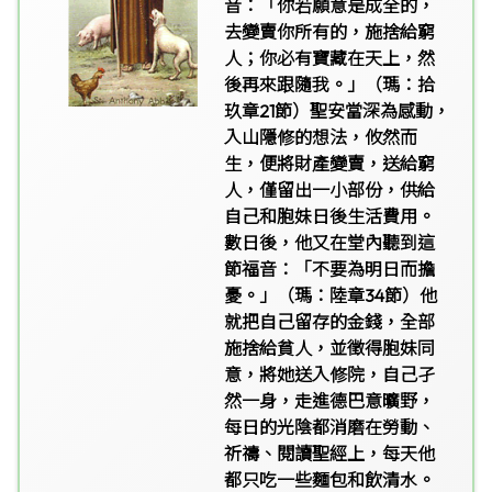
音：「你若願意是成全的，
去變賣你所有的，施捨給窮
人；你必有寶藏在天上，然
後再來跟隨我。」（瑪：拾
玖章21節）聖安當深為感動，
入山隱修的想法，攸然而
生，便將財產變賣，送給窮
人，僅留出一小部份，供給
自己和胞妹日後生活費用。
數日後，他又在堂內聽到這
節福音：「不要為明日而擔
憂。」（瑪：陸章34節）他
就把自己留存的金錢，全部
施捨給貧人，並徵得胞妹同
意，將她送入修院，自己孑
然一身，走進德巴意曠野，
每日的光陰都消磨在勞動、
祈禱、閱讀聖經上，每天他
都只吃一些麵包和飲清水。