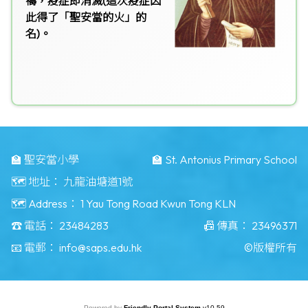
禱，疫症即消滅(這次疫症因
此得了「聖安當的火」的
名)。
🏫 聖安當小學
🏫 St. Antonius Primary School
🗺️ 地址：
九龍油塘道1號
🗺️ Address：
1 Yau Tong Road Kwun Tong KLN
☎️ 電話：
23484283
📠 傳真：
23496371
📧 電郵：
info@saps.edu.hk
©版權所有
Powered by
Friendly Portal System
v
10.59