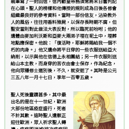
親筆寫了一封回信，信內勸皇帝務須常將末日審判記
在心頭。聖人的榜樣和他傳授的規則成為日後各修會
組織最良好的參考資料。當時一部份信友，沾染教外
人的風俗，往往用香料殮屍，以保存長時期不腐，但
聖安當則對此做法大表反對，所以臨死前吩咐；他的
遺體由麥加利沃斯和亞麥大兩弟子埋在坭土中，埋葬
地點應保密。他說：「復活時，耶穌將賜給我一個不
朽的肉身。」他又遺命將平日穿的一些衣服送給亞大
納削，以示與他在信德上永相團結；另一件衣服則送
給山本主教，而身穿的苦衣由會士保存，作為紀念，
他向眾穩修士道別後，不久，就安逝了。其時是公元
三五八年一月十七日，享年一百零五歲。
聖人死後靈蹟甚多，其中最
出名的是在十一世紀，歐洲
大部份地區疫症盛行，死者
不計其數。這時聖人遺骸正
迎往歐洲，眾人祈求聖人轉