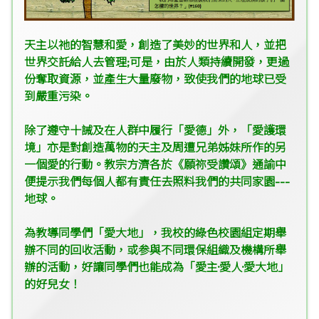
天主以祂的智慧和愛，創造了美妙的世界和人，並把
世界交託給人去管理
;
可是，由於人類持續開發，更過
份奪取資源，並產生大量廢物，致使我們的地球已受
到嚴重污染。
除了遵守十誡及在人群中履行「愛德」外，「愛護環
境」亦是對創造萬物的天主及周遭兄弟姊妹所作的另
一個愛的行動。教宗方濟各於《願祢受讚頌》通諭中
便提示我們每個人都有責任去照料我們的共同家園
---
地球。
為教導同學們「愛大地」，我校的綠色校園組定期舉
辦不同的回收活動，或参與不同環保組織及機構所舉
辦的活動，好讓同學們也能成為「愛主
·
愛人
·
愛大地」
的好兒女！