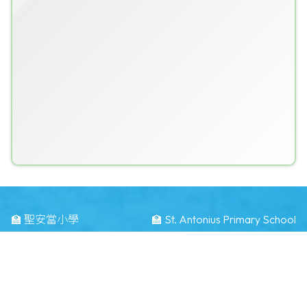
🏫 聖安當小學
🏫 St. Antonius Primary School
🗺️ 地址：
九龍油塘道1號
🗺️ Address：
1 Yau Tong Road Kwun Tong KLN
☎️ 電話：
23484283
📠 傳真：
23496371
📧 電郵：
info@saps.edu.hk
©版權所有