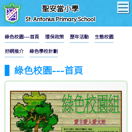
聖安當小學
St. Antonius Primary School
綠色校園---首頁
環保政策
歷年活動
生態校園
好網推介
綠色學校計劃
綠色校園---首頁