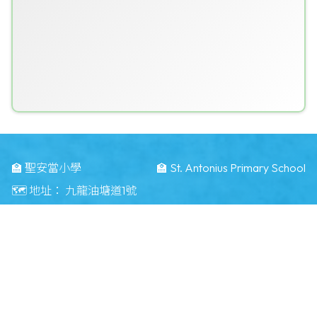
🏫 聖安當小學
🏫 St. Antonius Primary School
🗺️ 地址：
九龍油塘道1號
🗺️ Address：
1 Yau Tong Road Kwun Tong KLN
☎️ 電話：
23484283
📠 傳真：
23496371
📧 電郵：
info@saps.edu.hk
©版權所有