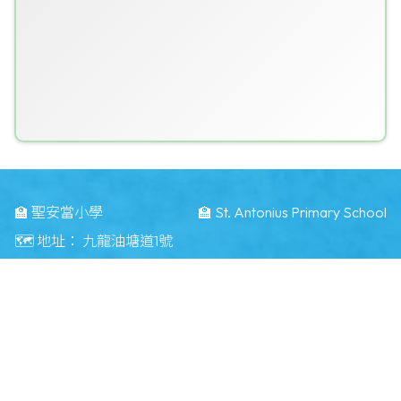
🏫 聖安當小學
🏫 St. Antonius Primary School
🗺️ 地址：
九龍油塘道1號
🗺️ Address：
1 Yau Tong Road Kwun Tong KLN
☎️ 電話：
23484283
📠 傳真：
23496371
📧 電郵：
info@saps.edu.hk
©版權所有