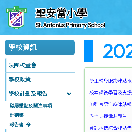
聖安當小學
St. Antonius Primary School
20
學校資訊
法團校董會
學校政策
學生輔導服務津貼報
校本課後學習及支援
學校計劃及報告
加強言語治療津貼報
發展重點及關注事項
計劃書
學習支援津貼報告
報告書
資訊科技綜合津貼告