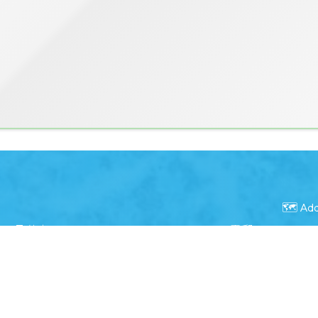
🗺️ Ad
📠 傳真：
23496371
📧 電郵：
info@saps
Powered by
Friendly Portal System
v
10.59