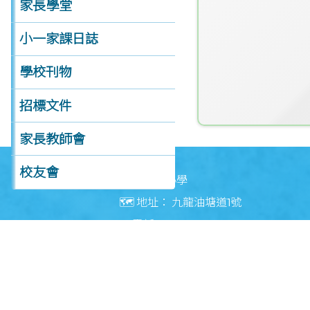
家長學堂
小一家課日誌
學校刊物
招標文件
家長教師會
校友會
🏫 聖安當小學
🗺️ 地址：
九龍油塘道1號
常用表格
☎️ 電話：
23484283
個人資料收集聲明