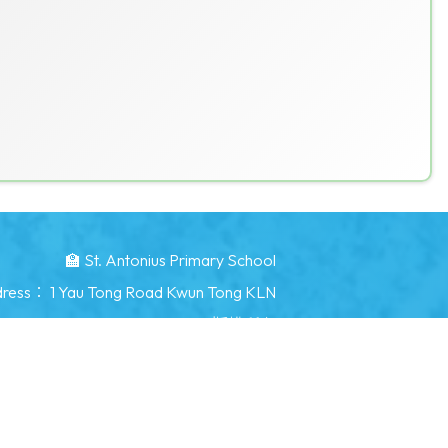
🏫 St. Antonius Primary School
dress：
1 Yau Tong Road Kwun Tong KLN
.edu.hk
©版權所有