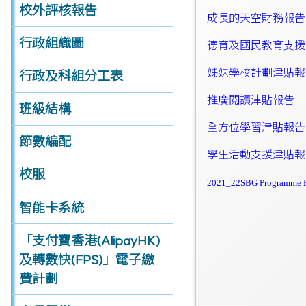
校外評核報告
成長的天空財務報告
行政組織圖
德育及國民教育支援
姊妹學校計劃津貼報
行政及科組分工表
推廣閱讀津貼報告
班級結構
全方位學習津貼報告
節數編配
學生活動支援津貼報
校服
2021_22SBG Programme R
智能卡系統
「支付寶香港(AlipayHK)
及轉數快(FPS)」電子繳
費計劃