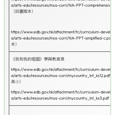
a/arts-edu/resources/mus-curri/NA-PPT-comprehensive-
（詳盡版本）
https://www.edb.gov.hk/attachment/tc/curriculum-develo
a/arts-edu/resources/mus-curri/NA-PPT-simplified-c.pdf
本）
《我和我的祖國》學與教資源
https://www.edb.gov.hk/attachment/tc/curriculum-develo
a/arts-edu/resources/mus-curri/mycountry_lnt_ks12.pdf
（
高小）
https://www.edb.gov.hk/attachment/tc/curriculum-develo
a/arts-edu/resources/mus-curri/mycountry_lnt_ks3.pdf
（