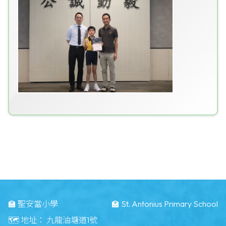
🏫 聖安當小學
🏫 St. Antonius Primary School
🗺️ 地址：
九龍油塘道1號