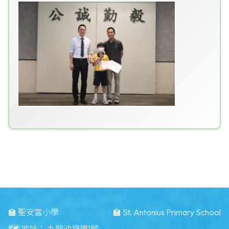
🏫 聖安當小學
🏫 St. Antonius Primary School
🗺️ 地址：
九龍油塘道1號