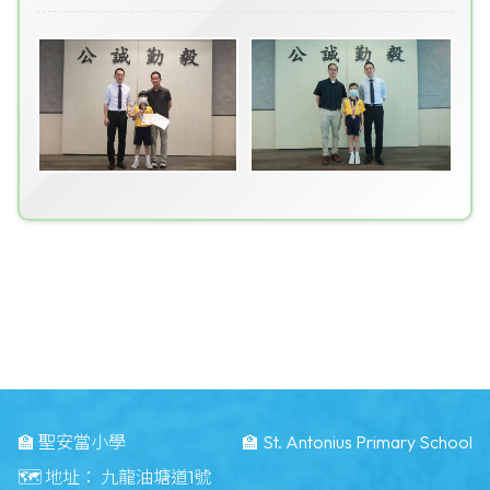
🏫 聖安當小學
🏫 St. Antonius Primary School
🗺️ 地址：
九龍油塘道1號