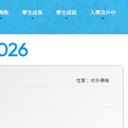
與教
學生成長
學生成就
入學及升中
26
性質： 校外舉辦