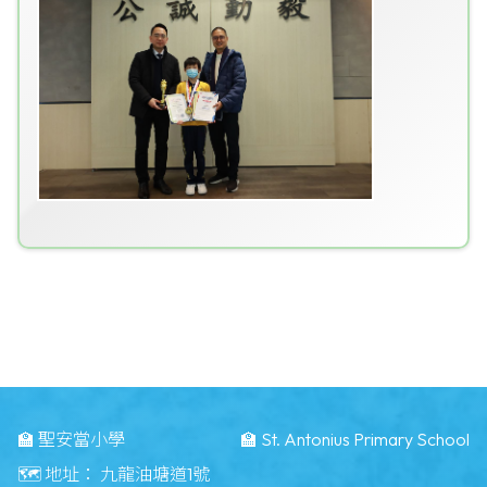
🏫 聖安當小學
🏫 St. Antonius Primary School
🗺️ 地址：
九龍油塘道1號