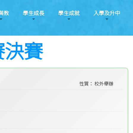
與教
學生成長
學生成就
入學及升中
賽決賽
性質： 校外舉辦