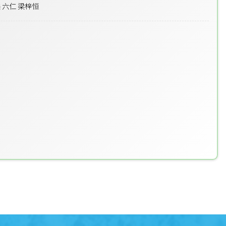
 六仁 梁梓恒