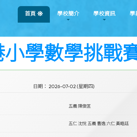
首頁
學校簡介
學校資訊
學
港小學數學挑戰
日期： 2026-07-02 (星期四)
五義 陳俊匡
五仁 沈悅 五義 曹逸 六仁 黃皓廷