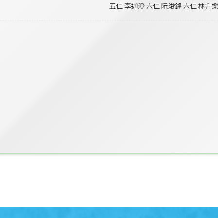
五仁 李迦澄 六仁 阮浚鋒 六仁 林升樂