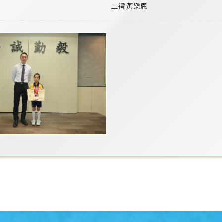
二禮 黃樂恩