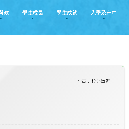
與教
學生成長
學生成就
入學及升中
性質： 校外舉辦