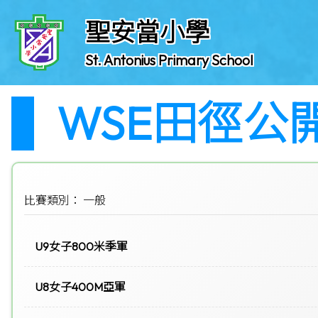
聖安當小學
St. Antonius Primary School
WSE田徑公
比賽類別： 一般
U9女子800米季軍
U8女子400M亞軍