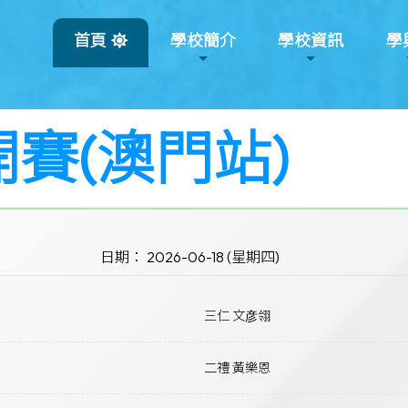
首頁
學校簡介
學校資訊
學
開賽(澳門站)
日期： 2026-06-18 (星期四)
三仁 文彦翎
二禮 黃樂恩