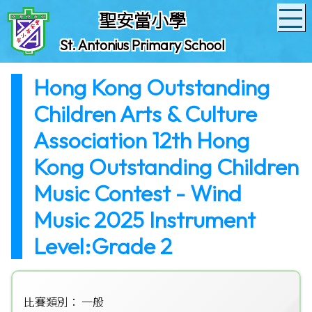
聖安當小學
St. Antonius Primary School
Hong Kong Outstanding
Children Arts & Culture
Association 12th Hong
Kong Outstanding Children
Music Contest - Wind
Music 2025 Instrument
Level:Grade 2
比賽類別： 一般