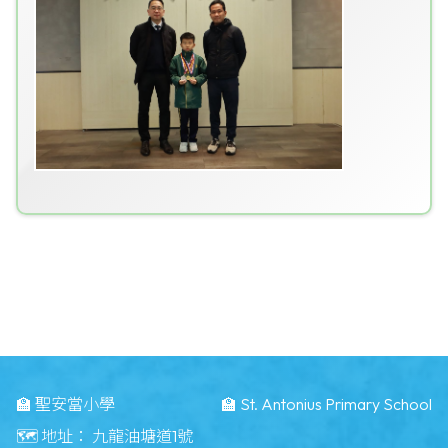
🏫 聖安當小學
🏫 St. Antonius Primary School
🗺️ 地址：
九龍油塘道1號