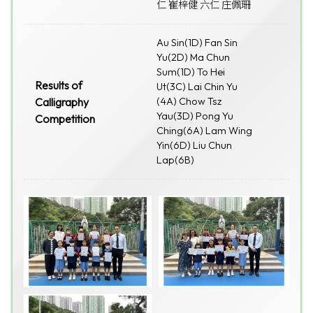
仁 崔梓健 六仁 庄佩珊
Au Sin(1D) Fan Sin
Yu(2D) Ma Chun
Sum(1D) To Hei
Results of
Ut(3C) Lai Chin Yu
Calligraphy
(4A) Chow Tsz
Yau(3D) Pong Yu
Competition
Ching(6A) Lam Wing
Yin(6D) Liu Chun
Lap(6B)