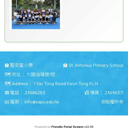
🏫 聖安當小學
🏫 St. Antonius Primary School
🗺️ 地址：
九龍油塘道1號
🗺️ Address：
1 Yau Tong Road Kwun Tong KLN
☎️ 電話：
23484283
📠 傳真：
23496371
📧 電郵：
info@saps.edu.hk
©版權所有
Powered by
Friendly Portal System
v
10.59