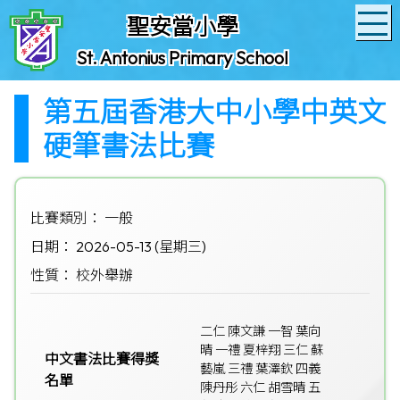
聖安當小學
St. Antonius Primary School
第五屆香港大中小學中英文
硬筆書法比賽
比賽類別： 一般
日期： 2026-05-13 (星期三)
性質： 校外舉辦
二仁 陳文謙 一智 葉向
晴 一禮 夏梓翔 三仁 蘇
中文書法比賽得獎
藝嵐 三禮 葉澤欽 四義
名單
陳丹彤 六仁 胡雪晴 五