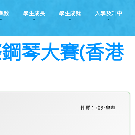
與教
學生成長
學生成就
入學及升中
際鋼琴大賽(香港
性質： 校外舉辦