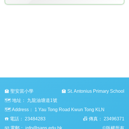
🏫 聖安當小學
🏫 St. Antonius Primary School
🗺️ 地址：
九龍油塘道1號
🗺️ Address：
1 Yau Tong Road Kwun Tong KLN
☎️ 電話：
23484283
📠 傳真：
23496371
📧 電郵：
info@saps.edu.hk
©版權所有