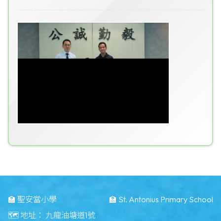
🏫 聖安當小學
🏫 St. Antonius Primary School
🗺️ 地址：
九龍油塘道1號