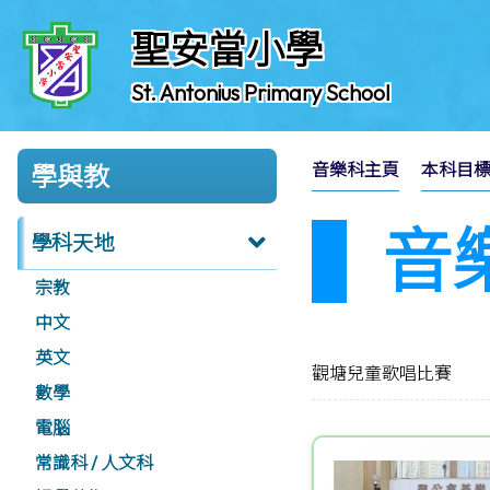
聖安當小學
St. Antonius Primary School
音樂科主頁
本科目
學與教
音
學科天地
宗教
中文
英文
觀塘兒童歌唱比賽
數學
電腦
常識科 / 人文科