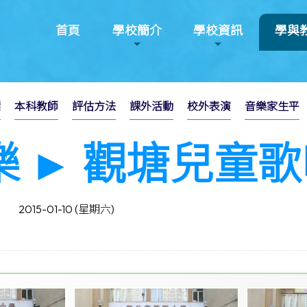
首頁
學校簡介
學校資訊
學與
標
本科教師
評估方法
課外活動
校外表演
音樂家生平
樂 ► 觀塘兒童
2015-01-10 (星期六)