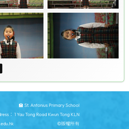
🏫 St. Antonius Primary School
dress：
1 Yau Tong Road Kwun Tong KLN
.edu.hk
©版權所有