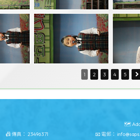
1
2
3
4
5
🗺️ Ad
📠 傳真：
23496371
📧 電郵：
info@saps