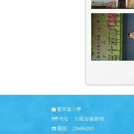
🏫 聖安當小學
🗺️ 地址：
九龍油塘道1號
☎️ 電話：
23484283