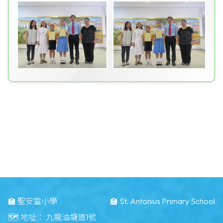
🏫 聖安當小學
🏫 St. Antonius Primary School
🗺️ 地址：
九龍油塘道1號