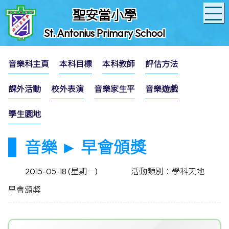
聖安當小學
St. Antonius Primary School
音樂科主頁
本科目標
本科教師
評估方法
課外活動
校外表演
音樂家生平
音樂遊戲
學生園地
音樂 ► 早會頒獎
2015-05-18 (星期一)
活動類別：學科天地
早會頒獎