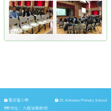
🏫 聖安當小學
🏫 St. Antonius Primary School
🗺️ 地址：
九龍油塘道1號