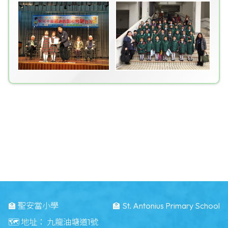
🏫 聖安當小學
🏫 St. Antonius Primary School
🗺️ 地址：
九龍油塘道1號