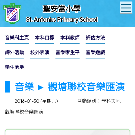
聖安當小學
St. Antonius Primary School
音樂科主頁
本科目標
本科教師
評估方法
課外活動
校外表演
音樂家生平
音樂遊戲
學生園地
音樂 ► 觀塘聯校音樂匯演
2016-01-30 (星期六)
活動類別：學科天地
觀塘聯校音樂匯演