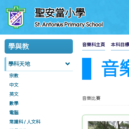
聖安當小學
St. Antonius Primary School
音樂科主頁
本科目
學與教
音
學科天地
宗教
中文
英文
音樂比賽
數學
電腦
常識科 / 人文科