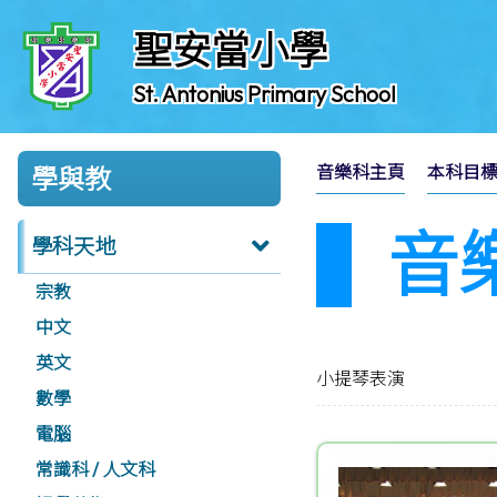
聖安當小學
St. Antonius Primary School
音樂科主頁
本科目
學與教
音
學科天地
宗教
中文
英文
小提琴表演
數學
電腦
常識科 / 人文科