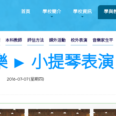
首頁
學校簡介
學校資訊
學與
標
本科教師
評估方法
課外活動
校外表演
音樂家生平
樂 ► 小提琴表演
2016-07-07 (星期四)