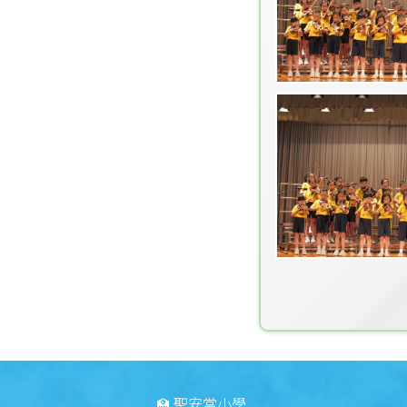
🏫 聖安當小學