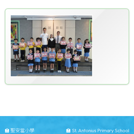
🏫 聖安當小學
🏫 St. Antonius Primary School