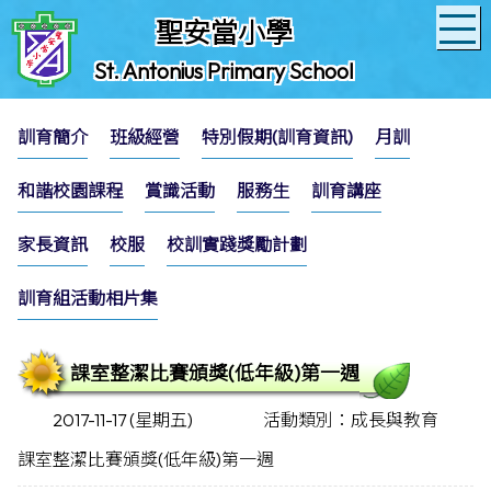
聖安當小學
St. Antonius Primary School
訓育簡介
班級經營
特別假期(訓育資訊)
月訓
和諧校園課程
賞識活動
服務生
訓育講座
家長資訊
校服
校訓實踐獎勵計劃
訓育組活動相片集
課室整潔比賽頒獎(低年級)第一週
2017-11-17 (星期五)
活動類別：成長與教育
課室整潔比賽頒獎(低年級)第一週