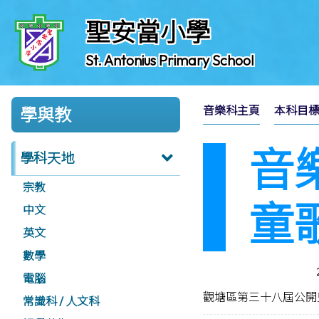
聖安當小學
St. Antonius Primary School
音樂科主頁
本科目
學與教
音
學科天地
宗教
童
中文
英文
數學
電腦
觀塘區第三十八屆公開
常識科 / 人文科