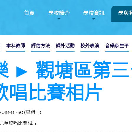
首頁
學校簡介
學校資訊
學與
標
本科教師
評估方法
課外活動
校外表演
音樂家生平
樂 ► 觀塘區第
歌唱比賽相片
2018-01-30 (星期二)
兒童歌唱比賽相片