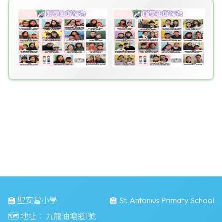
🏫 聖安當小學
🏫 St. Antonius Primary School
🗺️ 地址：
九龍油塘道1號