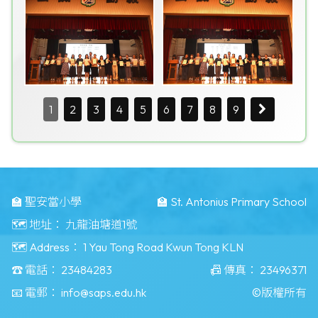
1
2
3
4
5
6
7
8
9
🏫 聖安當小學
🏫 St. Antonius Primary School
🗺️ 地址：
九龍油塘道1號
🗺️ Address：
1 Yau Tong Road Kwun Tong KLN
☎️ 電話：
23484283
📠 傳真：
23496371
📧 電郵：
info@saps.edu.hk
©版權所有