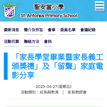
聖安當小學
St. Antonius Primary School
最新消息
簡介及宗旨
會章
委員名單
會議紀錄
活動花絮
聯絡方法
會訊
「家長學堂畢業暨家長義工
頒獎禮」及「留聲」家庭電
影分享
2025-06-27 (星期五)
活動類別：成長與教育
¦
家長教師會