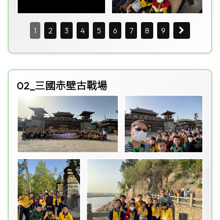
1
2
3
4
5
6
7
8
9
02_三國赤壁古戰場