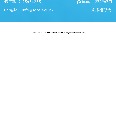
☎️ 電話：
23484283
📠 傳真：
23496371
📧 電郵：
info@saps.edu.hk
©版權所有
Powered by
Friendly Portal System
v
10.59