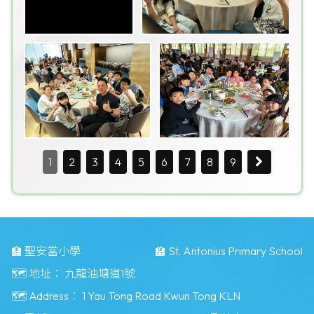
1
2
3
4
5
6
7
8
9
🏫 聖安當小學
🏫 St. Antonius Primary School
🗺️ 地址：
九龍油塘道1號
🗺️ Address：
1 Yau Tong Road Kwun Tong KLN