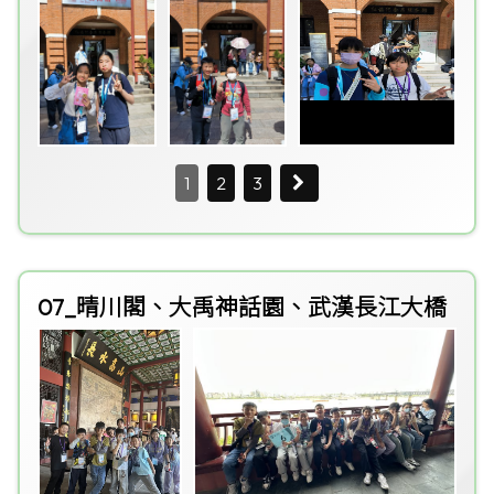
1
2
3
07_晴川閣、大禹神話園、武漢長江大橋