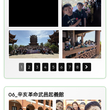
1
2
3
4
5
6
7
8
06_辛亥革命武昌起義館