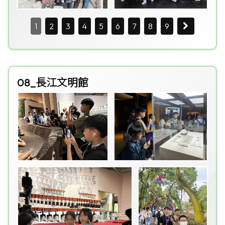
1
2
3
4
5
6
7
8
9
08_長江文明館