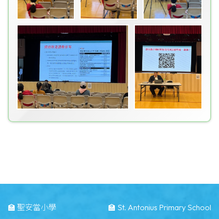
🏫 聖安當小學
🏫 St. Antonius Primary School