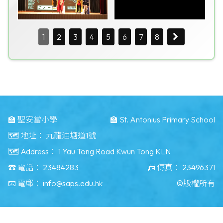
1
2
3
4
5
6
7
8
🏫 聖安當小學
🏫 St. Antonius Primary School
🗺️ 地址：
九龍油塘道1號
🗺️ Address：
1 Yau Tong Road Kwun Tong KLN
☎️ 電話：
23484283
📠 傳真：
23496371
📧 電郵：
info@saps.edu.hk
©版權所有