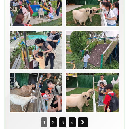
1
2
3
4