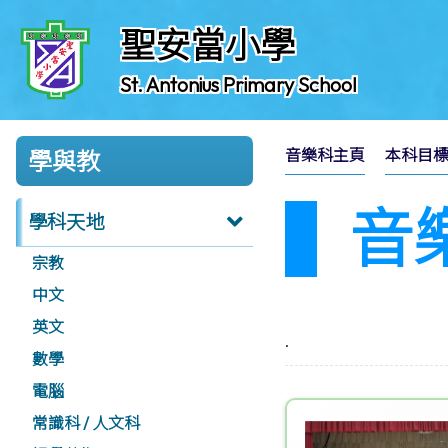
聖安當小學
St. Antonius Primary School
音樂科主頁
本科目
學與教
音
學科天地
宗教
中文
英文
.
數學
電腦
常識科 / 人文科