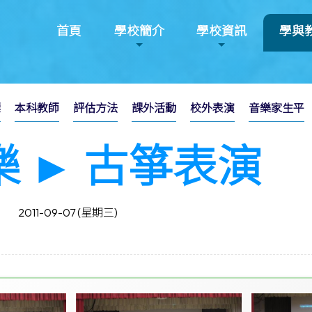
首頁
學校簡介
學校資訊
學與
標
本科教師
評估方法
課外活動
校外表演
音樂家生平
樂 ► 古箏表演
2011-09-07 (星期三)