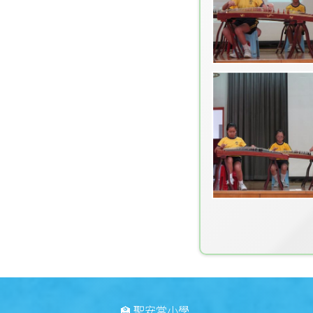
🏫 聖安當小學