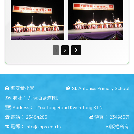
1
2
🏫 聖安當小學
🏫 St. Antonius Primary School
🗺️ 地址：
九龍油塘道1號
🗺️ Address：
1 Yau Tong Road Kwun Tong KLN
☎️ 電話：
23484283
📠 傳真：
23496371
📧 電郵：
info@saps.edu.hk
©版權所有