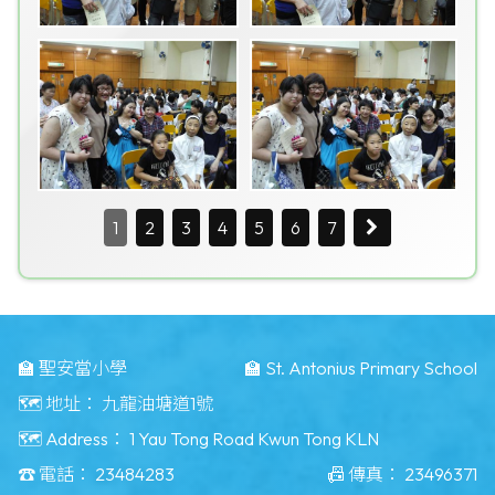
1
2
3
4
5
6
7
🏫 聖安當小學
🏫 St. Antonius Primary School
🗺️ 地址：
九龍油塘道1號
🗺️ Address：
1 Yau Tong Road Kwun Tong KLN
☎️ 電話：
23484283
📠 傳真：
23496371