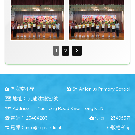
1
2
🏫 聖安當小學
🏫 St. Antonius Primary School
🗺️ 地址：
九龍油塘道1號
🗺️ Address：
1 Yau Tong Road Kwun Tong KLN
☎️ 電話：
23484283
📠 傳真：
23496371
📧 電郵：
info@saps.edu.hk
©版權所有