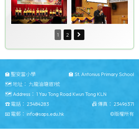
1
2
🏫 聖安當小學
🏫 St. Antonius Primary School
🗺️ 地址：
九龍油塘道1號
🗺️ Address：
1 Yau Tong Road Kwun Tong KLN
☎️ 電話：
23484283
📠 傳真：
23496371
📧 電郵：
info@saps.edu.hk
©版權所有