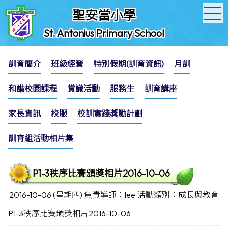
聖安當小學
St. Antonius Primary School
訓育簡介
班級經營
特別假期(訓育資訊)
月訓
和諧校園課程
賞識活動
服務生
訓育講座
家長資訊
校服
校訓實踐獎勵計劃
訓育組活動相片集
P1-3秩序比賽頒獎相片2016-10-06
2016-10-06 (星期四)
負責導師：lee
活動類別：成長與教育
P1-3秩序比賽頒獎相片2016-10-06