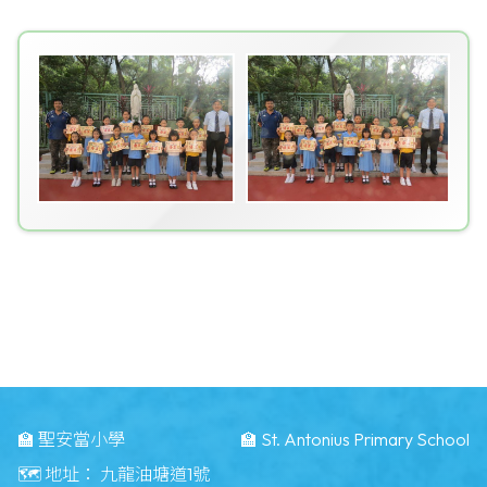
🏫 聖安當小學
🏫 St. Antonius Primary School
🗺️ 地址：
九龍油塘道1號