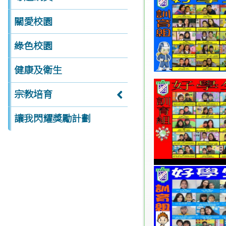
關愛校園
綠色校園
健康及衛生
宗教培育
讓我閃耀獎勵計劃