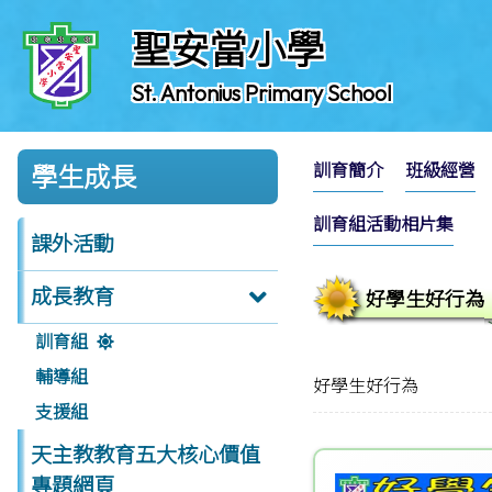
聖安當小學
St. Antonius Primary School
訓育簡介
班級經營
學生成長
訓育組活動相片集
課外活動
成長教育
好學生好行為
訓育組
輔導組
好學生好行為
支援組
天主教教育五大核心價值
專題網頁