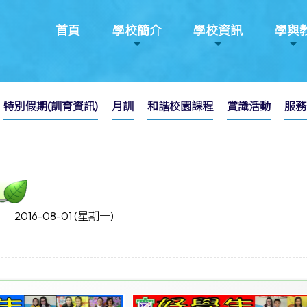
首頁
學校簡介
學校資訊
學與
特別假期(訓育資訊)
月訓
和諧校園課程
賞識活動
服務
2016-08-01 (星期一)