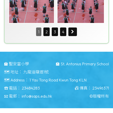
1
2
3
4
🏫 聖安當小學
🏫 St. Antonius Primary School
🗺️ 地址：
九龍油塘道1號
🗺️ Address：
1 Yau Tong Road Kwun Tong KLN
☎️ 電話：
23484283
📠 傳真：
23496371
📧 電郵：
info@saps.edu.hk
©版權所有