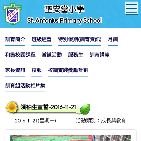
聖安當小學
St. Antonius Primary School
訓育簡介
班級經營
特別假期(訓育資訊)
月訓
和諧校園課程
賞識活動
服務生
訓育講座
家長資訊
校服
校訓實踐獎勵計劃
訓育組活動相片集
領袖生宣誓-2016-11-21
2016-11-21 (星期一)
活動類別：成長與教育