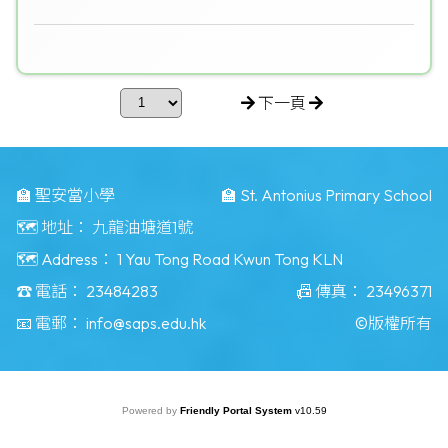
下一頁
🏫 聖安當小學
🏫 St. Antonius Primary School
🗺️ 地址：
九龍油塘道1號
🗺️ Address：
1 Yau Tong Road Kwun Tong KLN
☎️ 電話：
23484283
📠 傳真：
23496371
📧 電郵：
info@saps.edu.hk
©版權所有
Powered by
Friendly Portal System
v
10.59