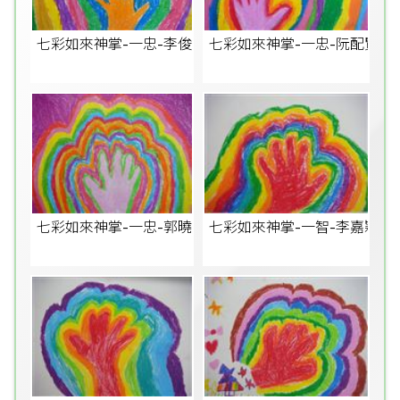
七彩如來神掌-一忠-李俊熙
七彩如來神掌-一忠-阮配賢
七彩如來神掌-一忠-郭曉恩
七彩如來神掌-一智-李嘉穎