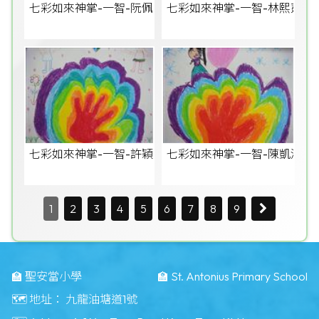
七彩如來神掌-一智-阮佩儀
七彩如來神掌-一智-林熙莛
七彩如來神掌-一智-許穎恆
七彩如來神掌-一智-陳凱淇
1
2
3
4
5
6
7
8
9
🏫 聖安當小學
🏫 St. Antonius Primary School
🗺️ 地址：
九龍油塘道1號